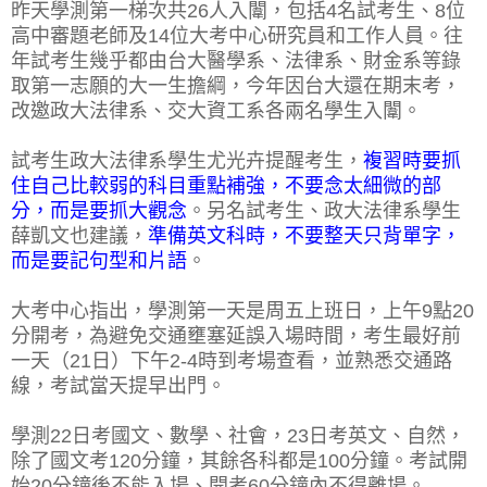
昨天學測第一梯次共26人入闈，包括4名試考生、8位
高中審題老師及14位大考中心研究員和工作人員。往
年試考生幾乎都由台大醫學系、法律系、財金系等錄
取第一志願的大一生擔綱，今年因台大還在期末考，
改邀政大法律系、交大資工系各兩名學生入闈。
試考生政大法律系學生尤光卉提醒考生，
複習時要抓
住自己比較弱的科目重點補強，不要念太細微的部
分，而是要抓大觀念
。另名試考生、政大法律系學生
薛凱文也建議，
準備英文科時，不要整天只背單字，
而是要記句型和片語
。
大考中心指出，學測第一天是周五上班日，上午9點20
分開考，為避免交通壅塞延誤入場時間，考生最好前
一天（21日）下午2-4時到考場查看，並熟悉交通路
線，考試當天提早出門。
學測22日考國文、數學、社會，23日考英文、自然，
除了國文考120分鐘，其餘各科都是100分鐘。考試開
始20分鐘後不能入場、開考60分鐘內不得離場。