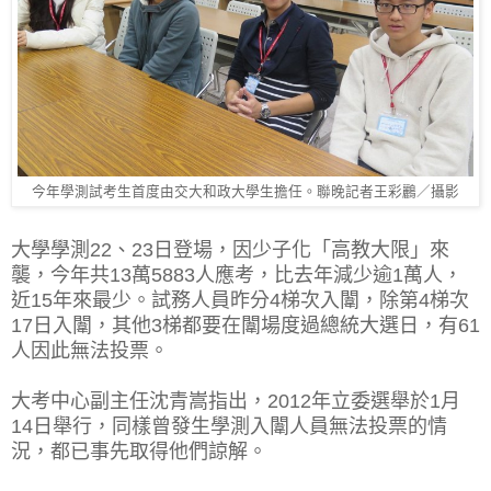
今年學測試考生首度由交大和政大學生擔任。聯晚記者王彩鸝／攝影
大學學測22、23日登場，因少子化「高教大限」來
襲，今年共13萬5883人應考，比去年減少逾1萬人，
近15年來最少。試務人員昨分4梯次入闈，除第4梯次
17日入闈，其他3梯都要在闈場度過總統大選日，有61
人因此無法投票。
大考中心副主任沈青嵩指出，2012年立委選舉於1月
14日舉行，同樣曾發生學測入闈人員無法投票的情
況，都已事先取得他們諒解。