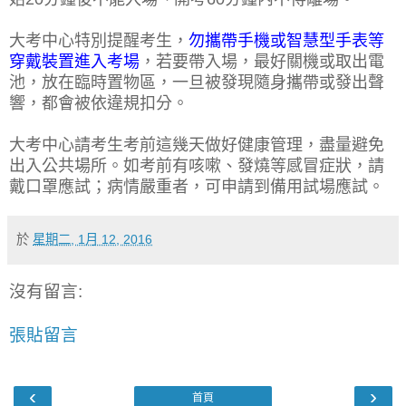
大考中心特別提醒考生，
勿攜帶手機或智慧型手表等
穿戴裝置進入考場
，若要帶入場，最好關機或取出電
池，放在臨時置物區，一旦被發現隨身攜帶或發出聲
響，都會被依違規扣分。
大考中心請考生考前這幾天做好健康管理，盡量避免
出入公共場所。如考前有咳嗽、發燒等感冒症狀，請
戴口罩應試；病情嚴重者，可申請到備用試場應試。
於
星期二, 1月 12, 2016
沒有留言:
張貼留言
‹
›
首頁