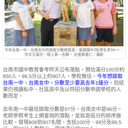
今年台南一中、台南女中的錄取分數將提高，復興國中3名學生考5A++，
作文又滿分，穩上第一志願。 記者鄭惠仁／攝影
台南市國中教育會考昨天公布落點，預估滿分100分約
850人，98.5分以上約907人，學校推估，
今年想錄取
台南一中、台南女中，分數至少要高去年1級分
。但結
果仍視讀私中、社區高中及以特招分數申請學校的人
數而定。
去年南一中最低錄取分數是97分，台南女中是96分。
老師參照考生上網查詢的落點，並就高低分的排序做
比較，發現808到907名間，含括100分、99分及98.5