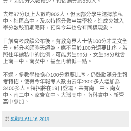
分，因99分人數較少，預估滿分約850人。
去年97分以上人數約902人，但因部分學生選擇讀私
中、社區高中，及以特招分數申請學校，造成免試入
學分數較預期略降，預料今年也會有同樣現象。
日前會考成績公布後，有教育界人士估100分才是安全
分，部分老師昨天認為，應不至於100分還要比序。若
照往年讀私中的比例，可能男生99分、女生98分就會
上南一中、南女中，甚至再稍低一點。
不過，多數學校擔心100分還要比序，仍鼓勵滿分生報
考特招，使得今年報考人數由去年2800多人增加為
3400多人。特招將在19日登場，共有南一中、南女
中、南二中、家齊女中、大灣高中、南科實中、新營
高中參加。
於
星期四, 6月 16, 2016