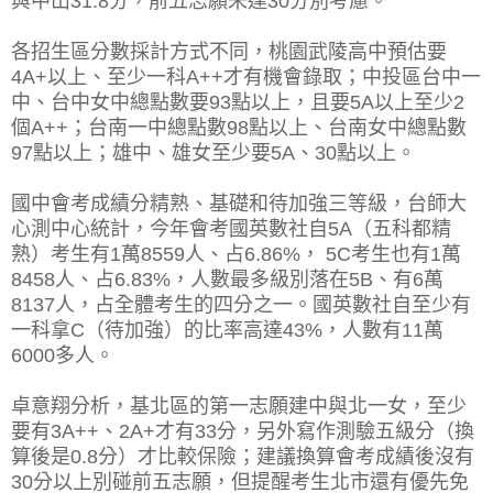
與中山31.8分，前五志願未達30分別考慮。
各招生區分數採計方式不同，桃園武陵高中預估要
4A+以上、至少一科A++才有機會錄取；中投區台中一
中、台中女中總點數要93點以上，且要5A以上至少2
個A++；台南一中總點數98點以上、台南女中總點數
97點以上；雄中、雄女至少要5A、30點以上。
國中會考成績分精熟、基礎和待加強三等級，台師大
心測中心統計，今年會考國英數社自5A（五科都精
熟）考生有1萬8559人、占6.86%， 5C考生也有1萬
8458人、占6.83%，人數最多級別落在5B、有6萬
8137人，占全體考生的四分之一。國英數社自至少有
一科拿C（待加強）的比率高達43%，人數有11萬
6000多人。
卓意翔分析，基北區的第一志願建中與北一女，至少
要有3A++、2A+才有33分，另外寫作測驗五級分（換
算後是0.8分）才比較保險；建議換算會考成績後沒有
30分以上別碰前五志願，但提醒考生北市還有優先免