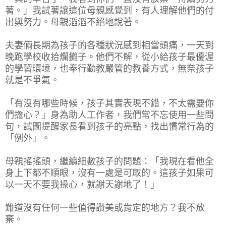
著。」我試著讓這位母親感覺到，有人理解他們的付
出與努力。母親滔滔不絕地說著。
夫妻倆長期為孩子的各種狀況感到相當頭痛，一天到
晚跑學校收拾爛攤子。他們不解，從小給孩子最優渥
的學習環境，也奉行勤教嚴管的教養方式，無奈孩子
就是不爭氣。
「有沒有哪些時候，孩子其實表現不錯，不太需要你
們擔心？」身為助人工作者，我們常不忘使用一些問
句，試圖提醒家長看到孩子的亮點，找出慣常行為的
「例外」。
母親搖搖頭，繼續細數孩子的問題：「我現在看他全
身上下都不順眼，沒有一處是可取的。這孩子如果可
以一天不要我操心，就謝天謝地了！」
難道沒有任何一些值得讚美或肯定的地方？我不放
棄。