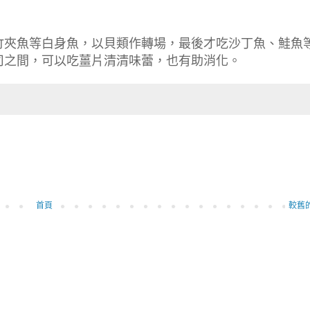
竹夾魚等白身魚，以貝類作轉場，最後才吃沙丁魚、鮭魚
司之間，可以吃薑片清清味蕾，也有助消化。
首頁
較舊