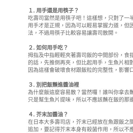
１. 用手還是用筷子？
吃壽司當然是用筷子吧！這樣想，只對了一
用手才是正規，因為可以輕易掌握力道，但
法，不過用筷子比較容易讓壽司散開。
２. 如何用手吃？
拇指及中指輕輕夾著壽司飯的中間部份，食指
的話，先推倒再夾，但比起用手，生魚片相
因為這樣會破壞食材跟飯粒的完整性，影響
３. 別把飯蘸進醬油裡
為什麼飯這麼容易散？當然囉！誰叫你拿去
只是幫生魚片提味，所以不應該蘸在飯的那
４. 芥末加醬油？
在日本大多壽司店，芥末已經放在魚跟飯之
追加，要記得芥末本身有殺菌作用，所以不