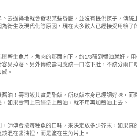
半。去過築地就會發現某些餐廳，並沒有提供筷子，傳統
因為衛生及現代化等原因，現在大多數人已經接受用筷子
壓著生魚片，魚肉的那面向下，約1/3蘸到醬油就好，用
對容易掉落。另外傳統壽司應該一口吃下肚，不該分兩口
口感。
蘸醬油！壽司飯其實是醋飯，所以飯本身已經調好味，而
邊，如果壽司上已經塗上醬油，就不用再加醬油上去。
間，師傅會按每種魚的口味，來決定放多少芥末，如果真
應該混在醬油裡，而是塗在生魚片上。