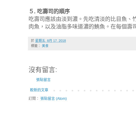
５. 吃壽司的順序
吃壽司應該由淡到濃。先吃清淡的比目魚、
肉魚，以及油脂多味道濃的鮪魚。在每個壽
於
星期五, 8月 17, 2018
標籤：
美食
沒有留言:
張貼留言
較新的文章
訂閱：
張貼留言 (Atom)