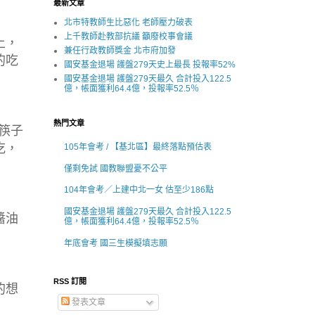
最新文章
北市特教師生比惡化 老師壓力破表
上千教師赴教部抗議 籲廢校事會議
上，
兼任行政教師獎金 北市府加發
的吃
國安基金退場 護盤279天史上最長 投報率52%
國安基金退場 護盤279天最久 合計投入122.5
億，帳面獲利64.4億，投報率52.5％
熱門文章
筷子
吃，
105年會考 / 【基北區】最終落點預估表
僅剩免試 國教聯盟憂不公平
104年會考／上建中北一女 估至少186點
國安基金退場 護盤279天最久 合計投入122.5
醬油
億，帳面獲利64.4億，投報率52.5％
年底會考 國三生模擬填志願
RSS 訂閱
的想
發表文章