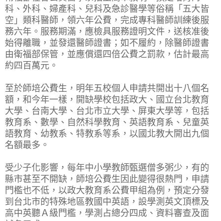
科、外科、婦產科、兒科及急診醫學等俗稱「五大皆
空」類科醫師，領六年公費，完成專科醫師訓練後服
務六年。服務期滿，應檢具服務證明文件，送核准後
始得離職，並發還醫師證書；如不履約，除醫師證書
由衛福部保管，並應償還四倍公費之罰款，估計最高
約四百萬元。
至於師培公費生，明年五校個人申請共開出十八個名
額，和今年一樣，開缺學校包括政大、國立台北教育
大學、台南大學、台北市立大學、屏東大學等，包括
教育系、數學、自然科學教育、英語教育系、兒童英
語教育、幼教系、特教系等系，以國北教大開出九個
名額最多。
受少子化影響，每年中小學教師甄選僧多粥少，有的
縣市甚至不開缺，師培公費生因此變得很熱門，申請
門檻也不低，以政大教育系公費甲組為例，預定分發
到台北市的特殊地區教國中英語，設學測英文頂標及
高中英聽Ａ級門檻，學測占總分四成、資料審查及面