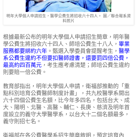
明年大學個人申請招生，醫學公費生將招收六十四人。 圖／聯合報系資
料照片
根據最新公布的明年大學個人申請招生簡章，明年醫
學公費生將招收六十四人、師培公費生十八人，
畢業
服務都要綁約六年
。甄選入學委員會提醒考生，
醫學
系公費生違約不但要扣醫師證書，還要罰四倍公費，
最高約四百萬元
，考生應考慮清楚；師培公費生違約
則要賠一倍公費。
教育部指出，明年大學個人申請，衛福部推動的「重
點科別培育公費醫師制度計畫」，共九校醫學系開出
六十四個公費生名額，比今年多四名，包括台大、成
大、陽明、北醫、高醫、輔仁、長庚、慈濟及明年首
度設立的義守大學醫學系，以台大十二個名額最多，
義守則招七名。
衛福部在各公費醫學系招生簡章敘明，預定培育內