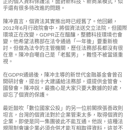
正的個人資料保護法，面對新科技、新商業模式，似
乎還有很多待改進的問題。
陳冲直言，個資法其實推出時已經舊了。他回顧，
2012年6月行政院會中，將個資法送交立法院，但國際
環境正在改變，GDPR正在醞釀，整體科技環境也會
變，他希望法務部在法令通過「一年後」要重新檢
討。但做為法令的主管機關，歷任法務部長都沒有很
在意。陳冲自嘲自己是「老藍男」，難怪不被當道重
視。
在GDPR通過後，陳冲主導的新世代金融基金會曾召
開研討會，提出十大建議給法務部，還提供金管會、
國發會。陳冲說，最擔心是大家只要大數據的好處，
卻忘了個資的保護。
最近鼓吹「數位國家公投」的另一位前閣揆張善政則
坦言，台灣的個資法對於企業管束太多，取得個資的
企業，即使是同一集團彼此不能互通。他說，這種法
規限制會讓企業必須合併才能互相取得資料，這並不