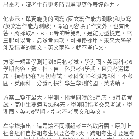
出來考，讓考生有更多時間展現寫作表達能力。
他表示，單獨施測的國寫 (國文寫作能力測驗)和英寫
(英文寫作能力測驗)，命題內容除了作文外，也有問
答，將採取A、B、C等的等第制，是能力型檢定，高
三起可以考，最多考兩次，可擇優採用。未來大學學
測及指考的國文、英文兩科，就不考作文。
方案一規畫學測延到5月初考試，學測國、英兩科考6
學期內容，數、社、自三科只考4學期，且只考選擇
題。指考仍在7月初考試，考科從10科減為8科，不考
國、英兩科，分發可採計學生學測的國、英成績。
方案二變革最大，學測、指考同時於5月底、6月初考
試，高中生要連考3或4天，學測和指考交叉考試，學
測國、英考6學期，指考不考國文和英文。
牟宗燦指出，這是讓不同類組考生各取所需，原則上
社會組和自然組考生只要各考3天，跨組考生才要連考