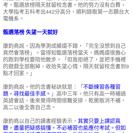
考，甄選放榜隔天就留校念書。他的努力沒有白費，
大學指考五科考出442分高分，順利錄取第一志願台大
電機系。
甄選落榜 失望一天就好
康鈞堯說，因為學測成績還不錯，「完全沒想到自己
竟然會落榜」。當得知甄選落榜當天，媽媽還很擔心
的跑到學校要陪他散步。「但我拒絕了，並把手機裡
的遊戲全部刪掉，收拾失望心情，隔天就留校念書到9
點才回家。」
康鈞堯說，他的念書秘訣就是：「
不斷練習各種習
題，尋找最佳手感。
」高中三年，他只有高一時補過
英語會話，後來覺得時間很難安排，乾脆取消不補，
高二以後全靠自己念。
康鈞堯以自己的讀書經驗表示，
其實只要上課認真
聽，盡量把疑惑搞懂，不必補習也能應付考試。但如