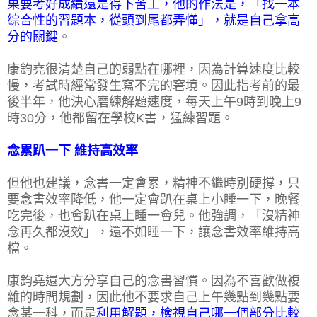
果要考好成績還是得下苦工，他的作法是，「找一本
綜合性的習題本，從頭到尾都弄懂」，就是自己拿高
分的關鍵
。
康鈞堯很清楚自己的弱點在哪裡，因為計算速度比較
慢，考試時經常發生寫不完的窘境。因此指考前的最
後半年，他決心磨練解題速度，每天上午9時到晚上9
時30分，他都留在學校K書，猛練習題。
念累趴一下 維持高效率
但他也建議，念書一定會累，精神不繼時別硬撐，只
要念書效率降低，他一定會趴在桌上小睡一下，晚餐
吃完後，也會趴在桌上睡一會兒。他強調，「沒精神
念再久都沒效」，還不如睡一下，讓念書效率維持高
檔。
康鈞堯還大方分享自己的念書習慣。因為不喜歡做複
雜的時間規劃，因此他不要求自己上午幾點到幾點要
念某一科，而是
利用解題，檢視自己哪一個部分比較