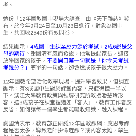
考。
這份「12年國教國中現場大調查」由《天下雜誌》發
布，於今年9月24日至10月23日進行，對象為國中
生，共回收2549份有效問卷。
結果顯示，
4成國中生課業壓力源於考試，2成6說是父
母的期待
。謝國清有感而發說，他常提醒家長，迎接
放學回家的孩子，
不要開口第一句就是「你今天考試
考幾分？」
簡單的一句話，卻會造成孩子很大壓力。
12年國教希望活化教學現場、提升學習效果，但調查
顯示，有3成國中生對於課堂內容，只聽得懂一半以
下。淡江大學教育政策與領導研究所教授潘慧玲形
容，這3成孩子在課堂裡猶如「客人」，教育工作者應
反省，如何讓每一個學生都能吸收知識、融入課程。
謝國清表示，教育部正研議12年國教課綱，應思考課
程是否太多，導致老師拚命趕課？或內容太難，學生