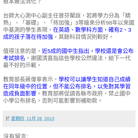
根本無法消化？
台師大心測中心副主任曾芬蘭說，若將學力分為「精
熟」、「基礎」、「待加強」3等級來分析98年以來國
中基測的學生表現，
在英語、數學科方面，確有2、3
成的孩子落在待加強
，其餘科目情況則較好。
值得注意的是，
近5成的國中生指出，學校還是會公布
考試排名
。謝國清直指這些學校公然違法，給下一代
最不好的示範。
教育部長蔣偉寧表示，
學校可以讓學生知道自己成績
在同年級中的位置，但不能公布排名，以免對其學習
造成負面影響
。教育部將促請各縣市政府，禁止國中
小學公布排名，否則可能影響到補助款。
於
星期四, 11月 28, 2013
沒有留言: