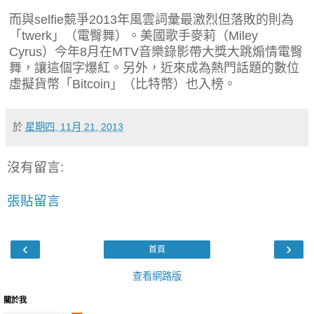
而與selfie競爭2013年風雲詞彙最激烈但落敗的則為
「twerk」（電臀舞）。美國歌手麥莉（Miley
Cyrus）今年8月在MTV音樂錄影帶大獎大跳煽情電臀
舞，讓這個字爆紅。另外，近來成為熱門話題的數位
虛擬貨幣「Bitcoin」（比特幣）也入榜。
於
星期四, 11月 21, 2013
沒有留言:
張貼留言
‹
›
首頁
查看網路版
關於我