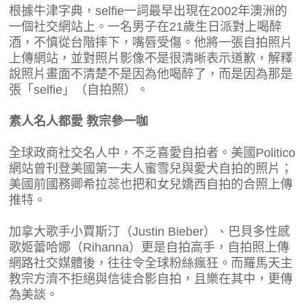
根據牛津字典，selfie一詞最早出現在2002年澳洲的
一個社交網站上。一名男子在21歲生日派對上喝醉
酒，不慎從台階摔下，嘴唇受傷。他將一張自拍照片
上傳網站，並對照片影像不是很清晰表示道歉，解釋
說照片畫面不清楚不是因為他喝醉了，而是因為那是
張「selfie」（自拍照）。
素人名人都愛 教宗參一咖
全球政商社交名人中，不乏喜愛自拍者。美國Politico
網站曾刊登美國第一夫人蜜雪兒與愛犬自拍的照片；
美國前國務卿希拉蕊也把和女兒嬌西自拍的合照上傳
推特。
加拿大歌手小賈斯汀（Justin Bieber）、巴貝多性感
歌姬蕾哈娜（Rihanna）更是自拍高手，自拍照上傳
網路社交媒體後，往往令全球粉絲瘋狂。而羅馬天主
教宗方濟不拒絕與信徒合影自拍，且樂在其中，更傳
為美談。