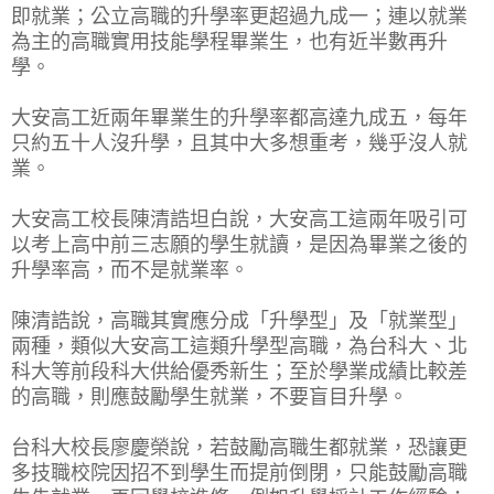
即就業；公立高職的升學率更超過九成一；連以就業
為主的高職實用技能學程畢業生，也有近半數再升
學。
大安高工近兩年畢業生的升學率都高達九成五，每年
只約五十人沒升學，且其中大多想重考，幾乎沒人就
業。
大安高工校長陳清誥坦白說，大安高工這兩年吸引可
以考上高中前三志願的學生就讀，是因為畢業之後的
升學率高，而不是就業率。
陳清誥說，高職其實應分成「升學型」及「就業型」
兩種，類似大安高工這類升學型高職，為台科大、北
科大等前段科大供給優秀新生；至於學業成績比較差
的高職，則應鼓勵學生就業，不要盲目升學。
台科大校長廖慶榮說，若鼓勵高職生都就業，恐讓更
多技職校院因招不到學生而提前倒閉，只能鼓勵高職