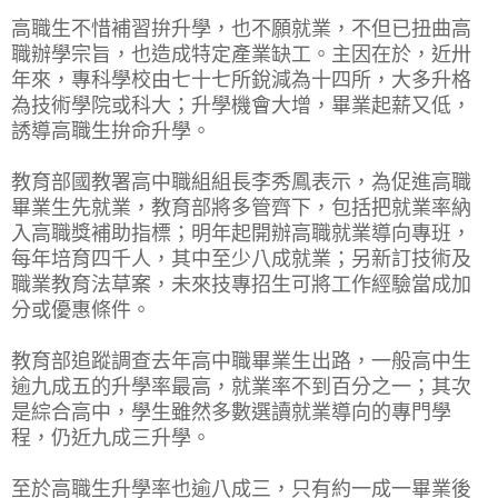
高職生不惜補習拚升學，也不願就業，不但已扭曲高
職辦學宗旨，也造成特定產業缺工。主因在於，近卅
年來，專科學校由七十七所銳減為十四所，大多升格
為技術學院或科大；升學機會大增，畢業起薪又低，
誘導高職生拚命升學。
教育部國教署高中職組組長李秀鳳表示，為促進高職
畢業生先就業，教育部將多管齊下，包括把就業率納
入高職獎補助指標；明年起開辦高職就業導向專班，
每年培育四千人，其中至少八成就業；另新訂技術及
職業教育法草案，未來技專招生可將工作經驗當成加
分或優惠條件。
教育部追蹤調查去年高中職畢業生出路，一般高中生
逾九成五的升學率最高，就業率不到百分之一；其次
是綜合高中，學生雖然多數選讀就業導向的專門學
程，仍近九成三升學。
至於高職生升學率也逾八成三，只有約一成一畢業後