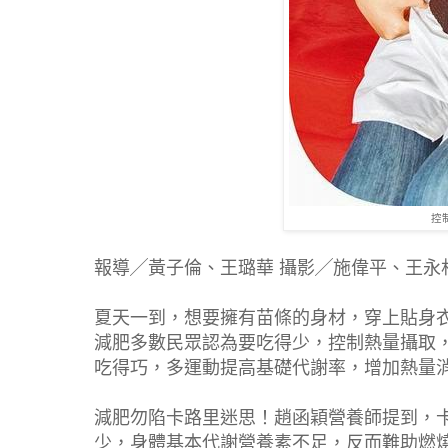
控
報導╱黃子倫、王璐華 攝影╱施偉平、王永
夏天一到，想要擁有苗條的身材，穿上貼身
減肥多數民眾認為要吃得少，控制熱量攝取
吃得巧，多運動提高基礎代謝率，增加熱量
減肥勿陷卡路里迷思！趙函穎營養師提到，
少，身體基本代謝營養素不足，反而難助燃