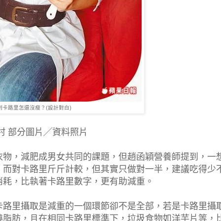
制卡路里怎還沒瘦？(設計對白)
村 部分圖片╱資料照片
衣物，減肥成男女共同的課題，但趙函穎營養師提到，一
，而對卡路里斤斤計較，但其實只做對一半，建議吃得少
消耗，比執著卡路里數字，更有助減重。
卡路里攝取是減重的一個環節卻不是全部，若是卡路里攝
燒脂肪，且在相同卡路里標準下，垃圾食物如洋芋片等，