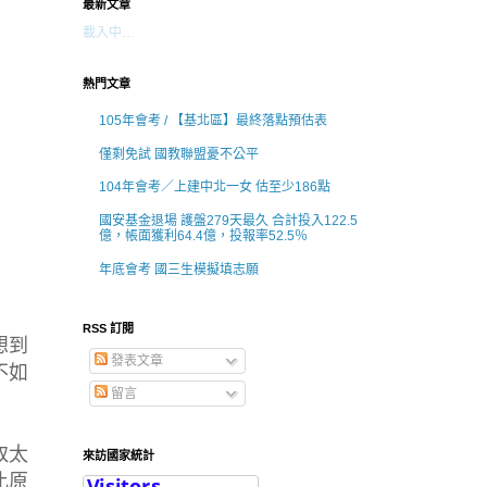
最新文章
載入中…
熱門文章
105年會考 / 【基北區】最終落點預估表
僅剩免試 國教聯盟憂不公平
104年會考／上建中北一女 估至少186點
國安基金退場 護盤279天最久 合計投入122.5
億，帳面獲利64.4億，投報率52.5％
年底會考 國三生模擬填志願
RSS 訂閱
想到
發表文章
不如
留言
取太
來訪國家統計
比原