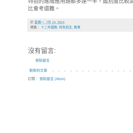
特招的進階應用題都多達一半，鑑別度比較
比會考還難。
於
星期一, 7月 14, 2014
標籤：
十二年國教
,
特色招生
,
教育
沒有留言:
張貼留言
較新的文章
訂閱：
張貼留言 (Atom)