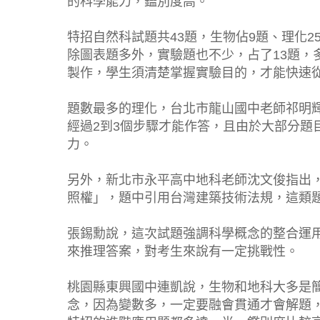
的科學能力，鑑別度高。
特招自然科試題共43題，生物佔9題、理化
除圖表題多外，實驗題也不少，占了13題，
製作，學生須清楚掌握實驗目的，才能快速
題數最多的理化，台北市龍山國中老師祁明
經過2到3個步驟才能作答，且由於大部分題
力。
另外，新北市永平高中地科老師沈文俊指出，
照權」，題中引用台灣建築技術法規，這類
張錫勳說，這次試題強調科學概念的整合運
來推理答案，對考生來說有一定挑戰性。
桃園縣東興國中連凱說，生物和地科大多是簡
念，因為變數多，一定要融會貫通才會解題