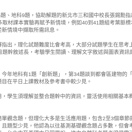
25題、地科9題，協助解題的新北市三和國中校長張錫勳指
多取材課本實驗再賦予新情境，例如40到41題組考葉脈標
從新情境中擷取所需訊息。
輝指出，理化試題難度比會考高，大部分試題學生在思考
目題幹敘述長，考驗學生閱讀、理解文字敘述與圖表資訊
今年地科有1題「創新題」，第34題談到都會區建物的
題目在平日上課教材及參考書中較少見。
用，學生須理解並整合題幹中的資訊，靈活使用相關基本
單觀念題，但理化大多是生活應用題，包含2至3個章節
，且題型少見，他認為以往基測基礎觀念題占多數，但會