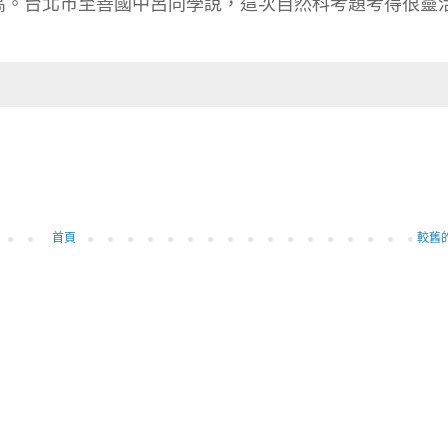
高。台北市至善國中呂同學說，這次自然科考題考得很靈
首頁
較舊