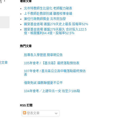
活，
最新文章
北市特教師生比惡化 老師壓力破表
上千教師赴教部抗議 籲廢校事會議
兼任行政教師獎金 北市府加發
國安基金退場 護盤279天史上最長 投報率52%
國安基金退場 護盤279天最久 合計投入122.5
億，帳面獲利64.4億，投報率52.5％
熱門文章
技專各入學管道 簡章明公告
的文章
105年會考 / 【基北區】最終落點預估表
107年會考 / 基北區公立高中職落點最終預估
表
僅剩免試 國教聯盟憂不公平
104年會考／上建中北一女 估至少186點
RSS 訂閱
發表文章