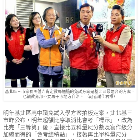
基北區三市家長團體昨肯定教局通過的免試方案是基北區最適合的方案，
也籲教育部不要再干涉地方自治。 （記者謝佳君攝）
明年基北區高中職免試入學方案拍板定案，北北基三
市昨公布，明年超額比序取消比會考「標示」，改為
比完「三等第」後，直接比五科量尺分數及寫作級分
加總而得的「會考總積點」，接著再比單科量尺分