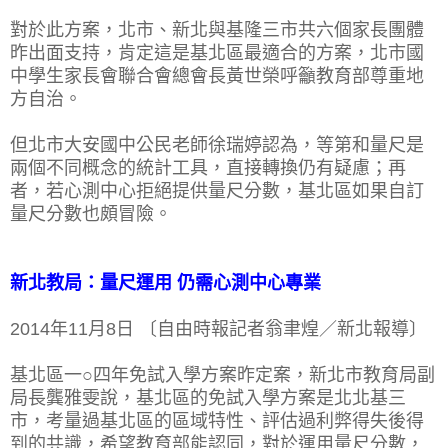
對於此方案，北市、新北與基隆三市共六個家長團體
昨出面支持，肯定這是基北區最適合的方案，北市國
中學生家長會聯合會總會長黃世榮呼籲教育部尊重地
方自治。
但北市大安國中公民老師徐瑞婷認為，等第和量尺是
兩個不同概念的統計工具，直接轉換仍有疑慮；再
者，若心測中心拒絕提供量尺分數，基北區如果自訂
量尺分數也頗冒險。
新北教局：量尺運用 仍需心測中心專業
2014年11月8日 〔自由時報記者翁聿煌／新北報導〕
基北區一○四年免試入學方案昨定案，新北市教育局副
局長龔雅雯說，基北區的免試入學方案是北北基三
市，考量過基北區的區域特性、評估過利弊得失後得
到的共識，希望教育部能認同，對於運用量尺分數，