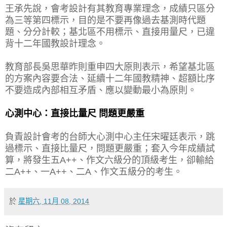
王承先說，會考設計有其教育專業理念，成績只區分
為三等第四標示，目的是不要再像過去基測時代題
題、分分計較；基北區不用標示、直接用量尺，已違
背十二年國教設計理念。
教育部長吳思華昨則重申四大原則表示，希望基北區
的方案內容要合法、延續十二年國教精神、超額比序
不要造成內部相互矛盾、應以變動最小為原則。
心測中心：直接比量尺 問題更嚴重
負責設計會考的台師大心測中心主任宋曜廷表示，跳
過標示、直接比量尺，問題更嚴重；套入今年成績試
算，將發生五A++、作文六級分的頂級考生，卻輸給
二A++、一A++、二A、作文五級分的考生。
於
星期六, 11月 08, 2014