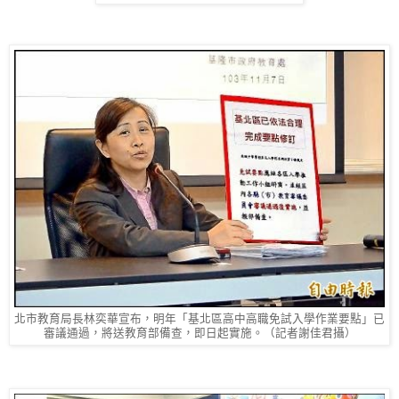
北市教育局長林奕華宣布，明年「基北區高中高職免試入學作業要點」已
審議通過，將送教育部備查，即日起實施。（記者謝佳君攝）