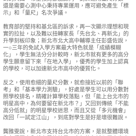
還是需要心測中心秉持專業運用，應可避免產生「標
示」和「量尺」名次爭議。
教育部的堅持和基北區的訴求，再一次顯示理想和現
實的拉扯，以及難以扭轉家長「先台北、再新北」的
升學刻板印象；新北市北大高中輔導主任彭盛佐說，
一○三年的免試入學方案最大特色就是「成績模糊
化」，學生無法分分計較時，新北市就有更多的高分
學生願意留下來「在地入學」，優秀的學生加上認真
的學校，可以加速新北市高中的優質化。
反之，使用愈細的量尺分數，就愈接近以前的「聯
考」和「基本學力測驗」，好處是學生可以用分數對
照學校排名，精確計算學校落點，但「能上台北市的
明星高中，為何要留在新北市？」又回到傳統「不能
高分低就」的明星學校迷思，而且又從「多元機會」
改回「一試定江山」，到底對學生是好是壞很難說。
龔雅雯說，新北市支持台北市的方案，是就整體環境