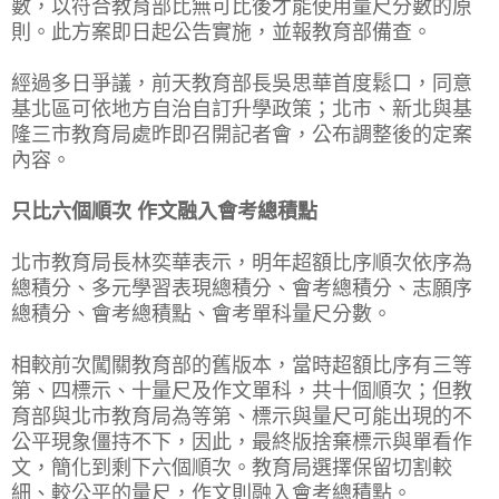
數，以符合教育部比無可比後才能使用量尺分數的原
則。此方案即日起公告實施，並報教育部備查。
經過多日爭議，前天教育部長吳思華首度鬆口，同意
基北區可依地方自治自訂升學政策；北市、新北與基
隆三市教育局處昨即召開記者會，公布調整後的定案
內容。
只比六個順次 作文融入會考總積點
北市教育局長林奕華表示，明年超額比序順次依序為
總積分、多元學習表現總積分、會考總積分、志願序
總積分、會考總積點、會考單科量尺分數。
相較前次闖關教育部的舊版本，當時超額比序有三等
第、四標示、十量尺及作文單科，共十個順次；但教
育部與北市教育局為等第、標示與量尺可能出現的不
公平現象僵持不下，因此，最終版捨棄標示與單看作
文，簡化到剩下六個順次。教育局選擇保留切割較
細、較公平的量尺，作文則融入會考總積點。