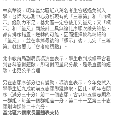
林奕華說，明年基北區近八萬名考生會透過免試入
學，台師大心測中心分析現有的「三等第」和「四標
示」鑑別力不足，基北區一定會使用到量尺；又「標
示」和「量尺」兩統計工具無論比序順次誰先誰後，
都有排序錯置、逆轉的可能，因而選擇較為精細的
「量尺」，並在拿掉最後的「標示」後，比完「三等
第」就接著比「會考總積點」。
北市教育局副局長馮清皇表示，學生收到成績單會看
到各科答對題數，即可對照量尺分數，是最直觀的經
驗，也更公平合理。
另在志願序部分也有變動，馮清皇表示，今年免試入
學學生近九成於前五志願即獲錄取，因此，明年志願
序（滿分三十分）前二十個志願，會以每五個志願為
一群組，每差一個群組差一分，第二十一至第三十志
願則均採計二十六分。
基北區六個家長團體表支持