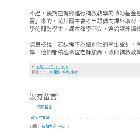
不過，長期在偏鄉進行補救教學的博幼基金
習」來的，尤其國中會考出題偏向課外取材
學的弱勢學生，課本都學不完，遑論課外讀
陳良枝說，若課程不為個別化的學生設計，
學，他們都積極希望老師加課，政府補救教
於
星期六, 6月 06, 2015
標籤：
十二年國教
,
教育
,
會考
沒有留言:
張貼留言
較新的文章
訂閱：
張貼留言 (Atom)