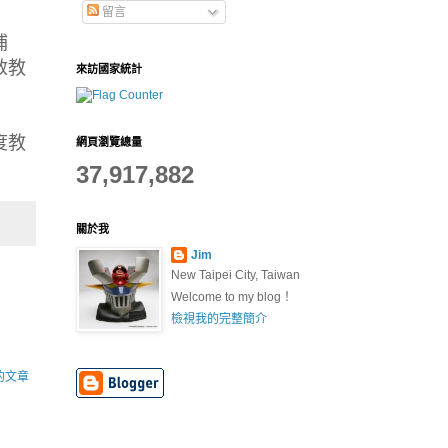
留言
補
救教
來訪國家統計
度教
網頁瀏覽總量
37,917,882
關於我
Jim
New Taipei City, Taiwan
Welcome to my blog！
檢視我的完整簡介
的文章