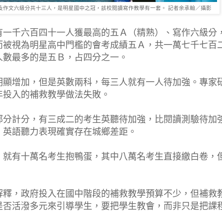
及作文六級分共十三人，是明星國中之冠，該校閱讀寫作教學有一套。 記者余承翰／攝影
有一千六百四十一人獲最高的五Ａ（精熟）、寫作六級分
而被視為明星高中門檻的會考成績五Ａ，共一萬七千七百
人數最多的是五Ｂ，占四分之一。
明顯增加，但是英數兩科，每三人就有一人待加強。專家
年投入的補救教學做法失敗。
部分計分，有三成二的考生英聽待加強，比閱讀測驗待加
，英語聽力表現確實存在城鄉差距。
，就有十萬名考生抱鴨蛋，其中八萬名考生直接繳白卷，
解釋，政府投入在國中階段的補救教學預算不少，但補救
是否活潑多元來引導學生，要把學生教會，而非只是把課