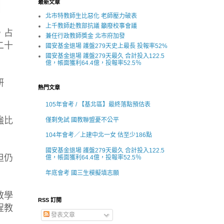
最新文章
北市特教師生比惡化 老師壓力破表
上千教師赴教部抗議 籲廢校事會議
，占
兼任行政教師獎金 北市府加發
二十
國安基金退場 護盤279天史上最長 投報率52%
國安基金退場 護盤279天最久 合計投入122.5
億，帳面獲利64.4億，投報率52.5％
研
熱門文章
105年會考 / 【基北區】最終落點預估表
強比
僅剩免試 國教聯盟憂不公平
104年會考／上建中北一女 估至少186點
國安基金退場 護盤279天最久 合計投入122.5
但仍
億，帳面獲利64.4億，投報率52.5％
年底會考 國三生模擬填志願
教學
RSS 訂閱
程教
發表文章