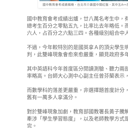
國中教育會考成績揭曉，台北市介壽國中開紅盤，其中五A++
國中教育會考成績出爐，廿八萬名考生中，
總考生百分之零點五九，比率比去年略低。
六人，占百分之六點三四。各種級別組合中
不過，今年較特別的是國英拿Ａ的頂尖學生
判，此雙峰現象會愈來愈嚴重，顯見政府多
其中英語科今年首度區分閱讀測驗、聽力兩
率略高。台師大心測中心副主任曾芬蘭表示
而數學科的落差更嚴重，非選擇題首度計分
舊有一萬多人拿滿分。
對於雙峰現象加劇，教育部國教署長黃子騰
牽涉「學生學習態度」，以及老師教學方式
完。