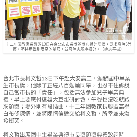
十二年國教家長聯盟13日在台北市市長獎頒獎典禮外陳情，要求廢除3等
第，堅持用鑑別度高的量尺，並廢除志願序扣分。（姚志平攝）
台北市長柯文哲13日下午赴大安高工，頒發國中畢業
生市長獎，他除了正經八百勉勵同學，也忍不住訴說
自己當市長的「責任」，包括無法參加兒子畢業典
禮，早上要應付遠雄大巨蛋研討會，午餐也沒吃就跑
來頒獎；場外則有段插曲，十二年國教家長聯盟高舉
白布條陳情，並將陳情信遞交給柯文哲，所幸並未爆
發衝突。
柯文哲出席國中生畢業典禮市長獎頒獎典禮致詞時