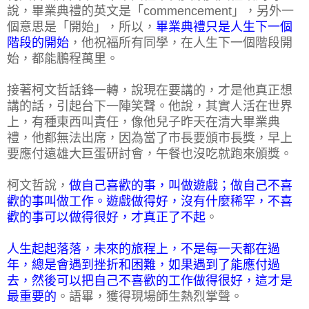
說，畢業典禮的英文是「commencement」，另外一
個意思是「開始」，所以，
畢業典禮只是人生下一個
階段的開始
，他祝福所有同學，在人生下一個階段開
始，都能鵬程萬里。
接著柯文哲話鋒一轉，說現在要講的，才是他真正想
講的話，引起台下一陣笑聲。他說，其實人活在世界
上，有種東西叫責任，像他兒子昨天在清大畢業典
禮，他都無法出席，因為當了市長要頒市長獎，早上
要應付遠雄大巨蛋研討會，午餐也沒吃就跑來頒獎。
柯文哲說，
做自己喜歡的事，叫做遊戲；做自己不喜
歡的事叫做工作。遊戲做得好，沒有什麼稀罕，不喜
歡的事可以做得很好，才真正了不起
。
人生起起落落，未來的旅程上，不是每一天都在過
年，總是會遇到挫折和困難，如果遇到了能應付過
去，然後可以把自己不喜歡的工作做得很好，這才是
最重要的
。語畢，獲得現場師生熱烈掌聲。