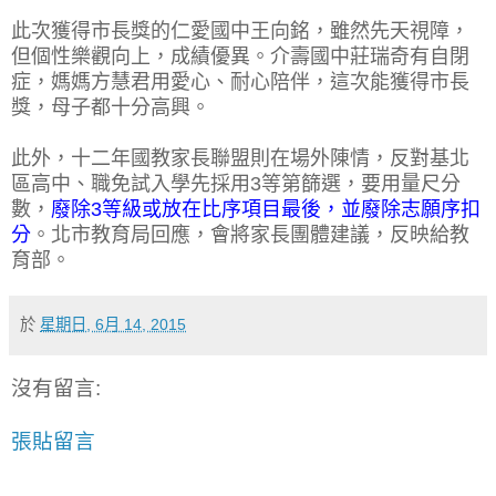
此次獲得市長獎的仁愛國中王向銘，雖然先天視障，
但個性樂觀向上，成績優異。介壽國中莊瑞奇有自閉
症，媽媽方慧君用愛心、耐心陪伴，這次能獲得市長
獎，母子都十分高興。
此外，十二年國教家長聯盟則在場外陳情，反對基北
區高中、職免試入學先採用3等第篩選，要用量尺分
數，
廢除3等級或放在比序項目最後，並廢除志願序扣
分
。北市教育局回應，會將家長團體建議，反映給教
育部。
於
星期日, 6月 14, 2015
沒有留言:
張貼留言