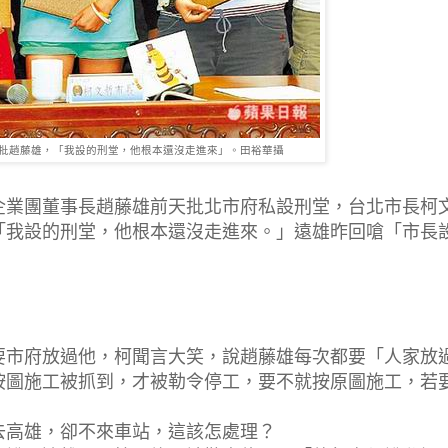
批趙藤雄，「我設的刑堂，他根本還沒走進來」。田裕華攝
企業團董事長趙藤雄前天批北市府私設刑堂，台北市長柯
「我設的刑堂，他根本還沒走進來。」遠雄昨回嗆「市長
要市府放過他，柯聞言大笑，說趙藤雄每次都要「人家放
按圖施工被抓到，才被勒令停工，要不就按原圖施工，若
去高雄，卻不來車站，這該怎處理？