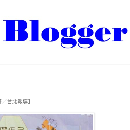
宜軒╱台北報導】