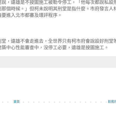
柯說，遠雄是不按圖施工被勒令停工，「他每次都說私設
到那個時候。」但柯未說明其刑堂是指什麼。市府發言人
論要進入北市都審及環評程序。
刑堂，遠雄不會走進去，全世界只有柯市府會說設好刑堂
建築中心性能審查中，沒停工必要，遠雄是按圖施工。
首頁
較舊