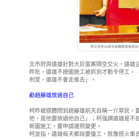
柯文哲昨出席市政體驗營後受訪
北市府與遠雄針對大巨蛋案隔空交火，遠雄
昨批，遠雄不按圖施工被抓到才勒令停工，
刑堂，遠雄不會走進去」。
勸趙藤雄放過自己
柯昨被媒體問到趙藤雄前天自稱一介草民，
他，是他要放過他自己」；柯強調遠雄是不
新圖施工，要申請建照變更。
柯並指，遠雄每天都說要復工，就像搭火車