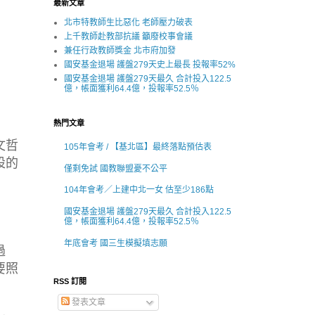
最新文章
北市特教師生比惡化 老師壓力破表
上千教師赴教部抗議 籲廢校事會議
兼任行政教師獎金 北市府加發
國安基金退場 護盤279天史上最長 投報率52%
國安基金退場 護盤279天最久 合計投入122.5
億，帳面獲利64.4億，投報率52.5％
熱門文章
文哲
105年會考 / 【基北區】最終落點預估表
設的
僅剩免試 國教聯盟憂不公平
104年會考／上建中北一女 估至少186點
國安基金退場 護盤279天最久 合計投入122.5
億，帳面獲利64.4億，投報率52.5％
年底會考 國三生模擬填志願
過
要照
RSS 訂閱
發表文章