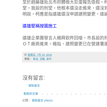
至於趙藤雄批北市府體檢大巨蛋報告造假，
堂，我設的刑堂，他根本還沒走進來，還沒
明說，柯應是指遠雄還沒申請建照變更，遑
遠雄堅稱按圖施工
遠雄企業團發言人楊舜欽昨回嗆，市長設的
ＯＴ廠商進來。楊指，建照變更已在營建署
於
星期五, 7月 15, 2016
標籤：
政治
,
活動
,
高中
沒有留言:
張貼留言
較新的文章
訂閱：
張貼留言 (Atom)