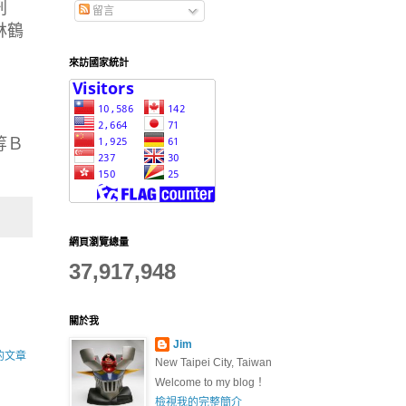
刑
留言
林鶴
來訪國家統計
等Ｂ
網頁瀏覽總量
37,917,948
關於我
Jim
的文章
New Taipei City, Taiwan
Welcome to my blog！
檢視我的完整簡介