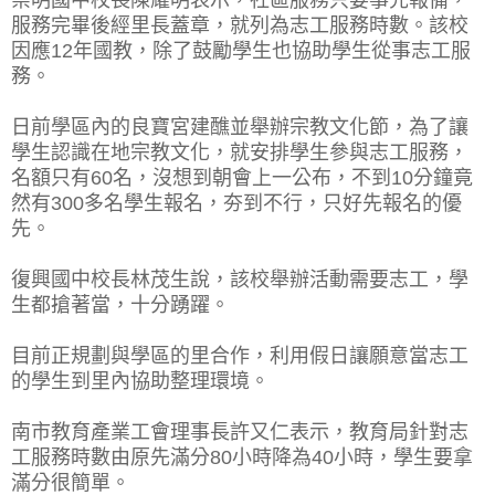
服務完畢後經里長蓋章，就列為志工服務時數。該校
因應12年國教，除了鼓勵學生也協助學生從事志工服
務。
日前學區內的良寶宮建醮並舉辦宗教文化節，為了讓
學生認識在地宗教文化，就安排學生參與志工服務，
名額只有60名，沒想到朝會上一公布，不到10分鐘竟
然有300多名學生報名，夯到不行，只好先報名的優
先。
復興國中校長林茂生說，該校舉辦活動需要志工，學
生都搶著當，十分踴躍。
目前正規劃與學區的里合作，利用假日讓願意當志工
的學生到里內協助整理環境。
南市教育產業工會理事長許又仁表示，教育局針對志
工服務時數由原先滿分80小時降為40小時，學生要拿
滿分很簡單。