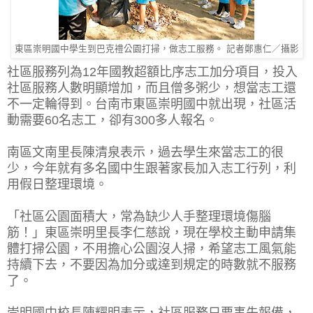
東區崇明國中學生到巴克禮公園打掃，做志工服務。 記者鄭惠仁／攝影
社區服務列為12年國教超額比序志工加分項目，投入
社區服務人數明顯增加，而且僧多粥少，想當志工還
不一定輪得到。台南市東區崇明國中就出現，社區活
動需要60名志工，卻有300多人報名。
南區文南里長陳清泉表示，過去學生來當志工的很
少，今年就有多名國中生跟著家長加入志工行列，利
用假日整理環境。
「社區公園面積大，常為缺少人手整理環境傷腦
筋！」東區崇明里長李仁慈說，現在學校主動申請集
體打掃公園，不用擔心公園沒人掃，希望志工風氣能
持續下去，不要因為加分或達到規定的時數就不服務
了。
崇明國中校長陳耀明表示，社區服務只要事先報備，