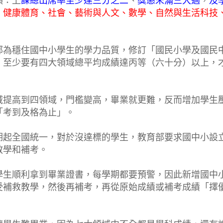
項：上
課總出席率至少達三分之二
、
獎懲未滿三大過
，
及
、健康體育、社會、藝術與人文、數學、自然與生活科技
部為穩住國中小學生的學力品質，修訂「國民小學及國民
，至少要有四大領域總平均成績達丙等（六十分）以上，
域提高到四領域，門檻變高，畢業就更難，反而增加學生
「考到及格為止」。
期起全國統一，對於沒達標的學生，教育部要求國中小設
教學和補考。
學生順利拿到畢業證書，每學期都要預警，因此新增國中
受補救教學，然後再補考，再從原始成績或補考成績「擇