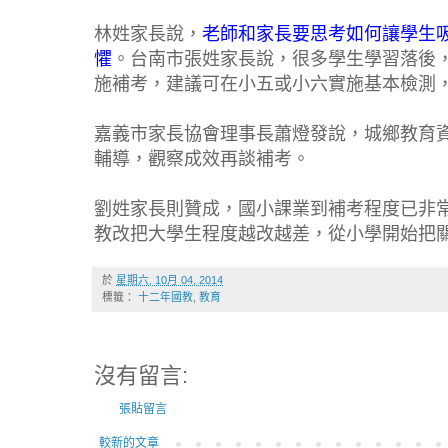
林姓家長說，
老師和家長要思考如何讓學生
懼
。台南市張姓家長說，很多學生學習落後
施補考，建議可在小五或小六實施基本檢測
嘉義市家長協會理事長蕭燈發說，城鄉教育
輔導，觀察成效再談補考。
劉姓家長則贊成，國小課業到補考程度已非
教改把大學生程度越改越差，從小學開始把
於
星期六, 10月 04, 2014
標籤：
十二年國教
,
教育
沒有留言:
張貼留言
較新的文章