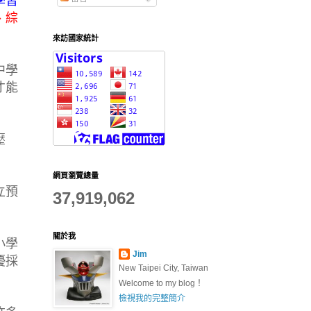
學習
、綜
來訪國家統計
中學
才能
壓
網頁瀏覽總量
立預
37,919,062
關於我
小學
Jim
優採
New Taipei City, Taiwan
Welcome to my blog！
檢視我的完整簡介