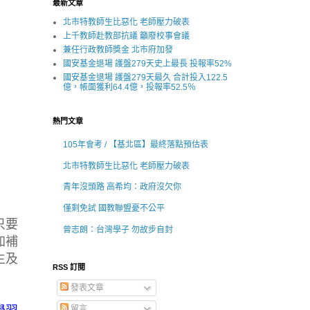
最新文章
北市特教師生比惡化 老師壓力破表
上千教師赴教部抗議 籲廢校事會議
兼任行政教師獎金 北市府加發
國安基金退場 護盤279天史上最長 投報率52%
國安基金退場 護盤279天最久 合計投入122.5
億，帳面獲利64.4億，投報率52.5％
熱門文章
105年會考 / 【基北區】最終落點預估表
北市特教師生比惡化 老師壓力破表
青年沒頭路 高希均：政府沒欠你
僅剩免試 國教聯盟憂不公平
只要
曾志朗：台灣學子 勿故步自封
加補
生及
RSS 訂閱
發表文章
留言