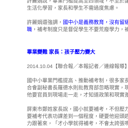
許麗娟說，畢業門檻提高至四領域，不至於
生活化學習，家長和學生不需過度焦慮。
許麗娟還強調，
國中小是義務教育，沒有留
職
，補考制度只是督促學生不要荒廢學力，
畢業變難 家長：孩子壓力變大
2014.10.04【聯合報╱本報記者／連線報導
國中小畢業門檻提高、推動補考制，很多家
合會副秘書長羅德水則批教育部忽略現實，
他要官員到現場走一走，才知道政策和現實
屏東市鄭姓家長說，國小就要補考，不但壓
要補考代表功課差到一個程度，硬要他迎頭
力跟著來，「才小學就得補考，不會太誇張