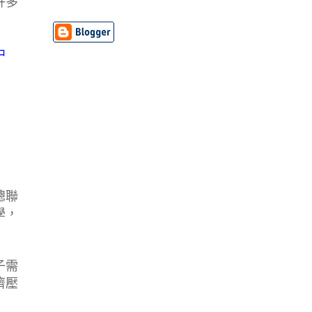
許多
中
總聯
學，
子需
濟壓