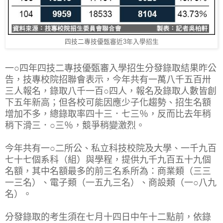
四技二專技優甄審近3年入學招生
一○四年四技二專技優甄審入學招生分發錄取結果昨公
告，技專校院招聯會表示，今年共有一萬八千五百卅
三人報名，錄取八千一百○四人，報名及錄取人數皆創
下五年新高；但各校可能因應少子化趨勢、招生名額
增加不多，總錄取率四十三．七三％，反而比去年稍
稍下滑三．○三％，競爭稍變激烈。
今年共有一○二所公、私立科技校院及大學、一千九百
七十七個系科（組）與學程，提供九千九百五十九個
名額，其中名額最多的前三名系所為：商業類（三三
一三名）、電子類（一五九三名）、商設類（一○八九
名）。
分發錄取的考生須在七月十四日中午十二點前，依錄