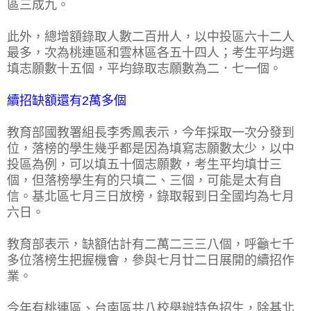
區三成九。
此外，總增額錄取人數二百卅人，以中投區六十二人
最多，次為桃連區和雲林區各五十四人；考生平均選
填志願數十五個，平均錄取志願數為二．七一個。
續招缺額還有2萬多個
教育部國教署組長李秀鳳表示，今年採取一次分發到
位，落榜的學生幾乎都是因為填寫志願數太少，以中
投區為例，可以填五十個志願數，考生平均填廿三
個，但落榜學生有的只填二、三個，可能是太有自
信。基北區七月三日放榜，錄取報到日全國均為七月
六日。
教育部表示，缺額估計有二萬二三三八個，呼籲七千
多位落榜生把握機會，參與七月廿二日展開的續招作
業。
今年有桃連區、台南區共八校舉辦特色招生，除基北