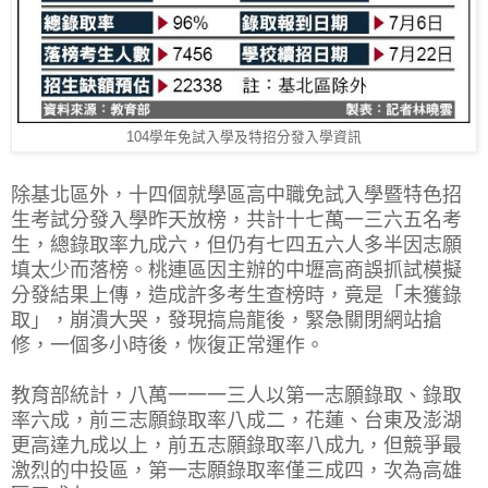
104學年免試入學及特招分發入學資訊
除基北區外，十四個就學區高中職免試入學暨特色招
生考試分發入學昨天放榜，共計十七萬一三六五名考
生，總錄取率九成六，但仍有七四五六人多半因志願
填太少而落榜。桃連區因主辦的中壢高商誤抓試模擬
分發結果上傳，造成許多考生查榜時，竟是「未獲錄
取」，崩潰大哭，發現搞烏龍後，緊急關閉網站搶
修，一個多小時後，恢復正常運作。
教育部統計，八萬一一一三人以第一志願錄取、錄取
率六成，前三志願錄取率八成二，花蓮、台東及澎湖
更高達九成以上，前五志願錄取率八成九，但競爭最
激烈的中投區，第一志願錄取率僅三成四，次為高雄