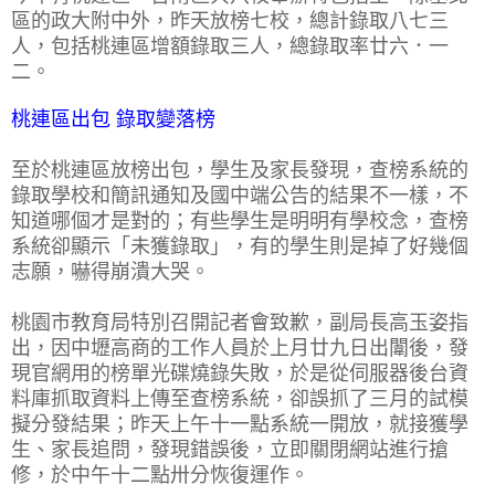
區的政大附中外，昨天放榜七校，總計錄取八七三
人，包括桃連區增額錄取三人，總錄取率廿六．一
二。
桃連區出包 錄取變落榜
至於桃連區放榜出包，學生及家長發現，查榜系統的
錄取學校和簡訊通知及國中端公告的結果不一樣，不
知道哪個才是對的；有些學生是明明有學校念，查榜
系統卻顯示「未獲錄取」，有的學生則是掉了好幾個
志願，嚇得崩潰大哭。
桃園市教育局特別召開記者會致歉，副局長高玉姿指
出，因中壢高商的工作人員於上月廿九日出闈後，發
現官網用的榜單光碟燒錄失敗，於是從伺服器後台資
料庫抓取資料上傳至查榜系統，卻誤抓了三月的試模
擬分發結果；昨天上午十一點系統一開放，就接獲學
生、家長追問，發現錯誤後，立即關閉網站進行搶
修，於中午十二點卅分恢復運作。