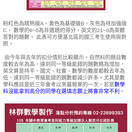
粉紅色為精熟級A、黃色為基礎級B、灰色為待加強級
C， 數學的6~0為非選題的得分，英文的21~0為英聽
答對的題數， 此表可方便基北區的國三考生使用與對
照。
由今年與去年的扣分情形比較顯示，自然科的題目難
度較去年為高，達到同一等級能錯的題數略為增加，
英文算是持平，國文、社會、數學的難度都較去年為
低，達到同一等級能錯的題數都減少許多。尤其是數
學科應該是近三年會考以來最簡單的一次，若是
數學
科沒能拿到高分的同學在選填志願上將會非常不利
。