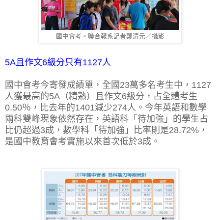
國中會考。聯合報系記者鄭清元／攝影
5A且作文6級分只有1127人
國中會考今寄發成績單，全國23萬多名考生中，1127
人獲最高的5A（精熟）且作文6級分，占全體考生
0.50％，比去年的1401減少274人。今年英語和數學
兩科雙峰現象依然存在，英語科「待加強」的學生占
比仍超過3成，數學科「待加強」比率則是28.72%，
是
國中教育會考
實施以來首次低於3成。