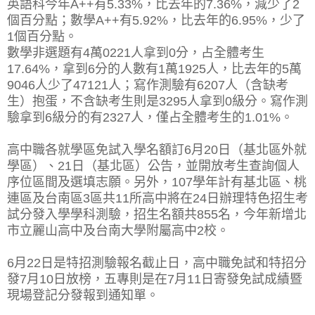
英語科今年A++有5.33%，比去年的7.36%，減少了2
個百分點；數學A++有5.92%，比去年的6.95%，少了
1個百分點。
數學非選題
有4萬0221人拿到0分，占全體考生
17.64%，拿到6分的人數有1萬1925人，比去年的5萬
9046人少了47121人；寫作測驗有6207人（含缺考
生）抱蛋，不含缺考生則是3295人拿到0級分。寫作測
驗拿到6級分的有2327人，僅占全體考生的1.01%。
高中職各就學區免試入學名額訂6月20日（基北區外就
學區）、21日（基北區）公告，並開放考生查詢個人
序位區間及選填志願。另外，107學年計有基北區、桃
連區及台南區3區共11所高中將在24日辦理特色招生考
試分發入學學科測驗，招生名額共855名，今年新增北
市立麗山高中及台南大學附屬高中2校。
6月22日是特招測驗報名截止日，高中職免試和特招分
發7月10日放榜，五專則是在7月11日寄發免試成績暨
現場登記分發報到通知單。