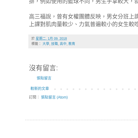
排，例如使用的籃球不同，男生手掌較大，
高三福說，曾有女權團體反映，男女分班上
上課對肌肉量較少、力氣普遍較小的女生較
於
星期二, 1月 09, 2018
標籤：
大學
,
技職
,
高中
,
教育
沒有留言:
張貼留言
較新的文章
訂閱：
張貼留言 (Atom)