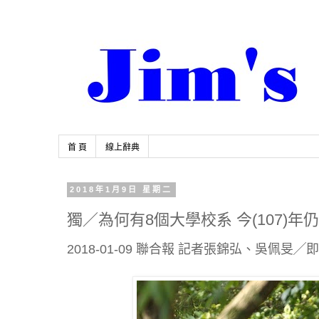
首 頁
線上辭典
2018年1月9日 星期二
獨／為何有8個大學校系 今(107)
2018-01-09 聯合報 記者
張錦弘
、
吳佩旻
╱即