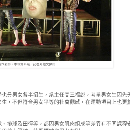
製作彩排。本報資料照／記者鄭超文攝影
學也分男女各半招生，系主任高三福說，考量男女生因先
女生，不但符合男女平等的社會觀感，在運動項目上也更
球、排球及田徑等，都因男女肌肉組成等差異有不同課程