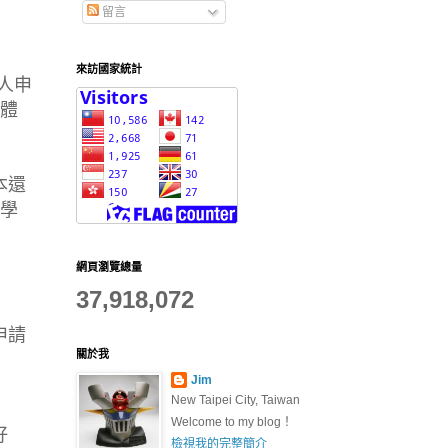
留言
來訪國家統計
人申
體
本還
入學
網頁瀏覽總量
37,918,072
申請
關於我
Jim
New Taipei City, Taiwan
Welcome to my blog！
好
檢視我的完整簡介