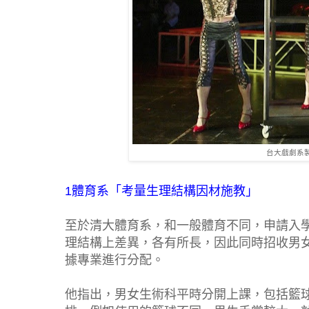
台大戲劇系
1體育系「考量生理結構因材施教」
至於清大體育系，和一般體育不同，申請入
理結構上差異，各有所長，因此同時招收男
據專業進行分配。
他指出，男女生術科平時分開上課，包括籃