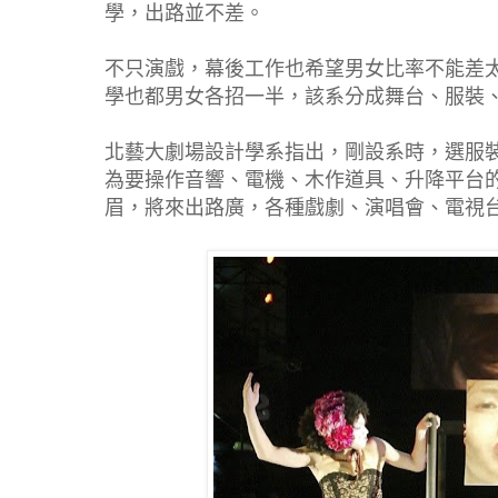
學，出路並不差。
不只演戲，幕後工作也希望男女比率不能差
學也都男女各招一半，該系分成舞台、服裝
北藝大劇場設計學系指出，剛設系時，選服
為要操作音響、電機、木作道具、升降平台
眉，將來出路廣，各種戲劇、演唱會、電視