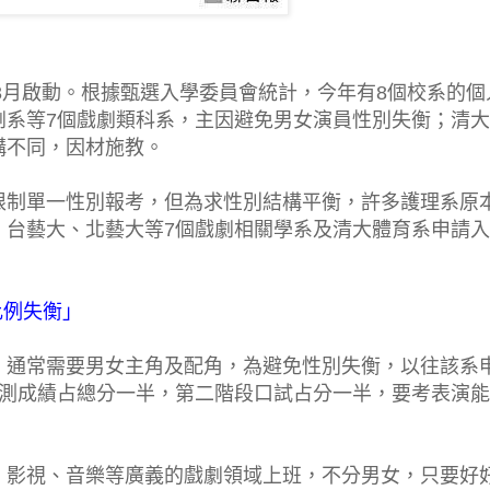
在3月啟動。根據甄選入學委員會統計，今年有8個校系的
個
劇系等7個戲劇類科系，主因避免男女演員性別失衡；
清大
構不同，因材施教。
限制單一性別報考，但為求性別結構平衡，許多護理系原
、台藝大、北藝大等7個戲劇相關學系及清大體育系申請
比例失衡」
，通常需要男女主角及配角，為避免性別失衡，以往該系
學測成績占總分一半，第二階段口試占分一半，要考表演能
、影視、音樂等廣義的戲劇領域上班，不分男女，只要好