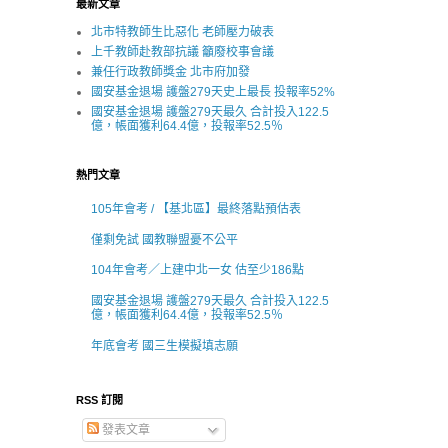
最新文章
北市特教師生比惡化 老師壓力破表
上千教師赴教部抗議 籲廢校事會議
兼任行政教師獎金 北市府加發
國安基金退場 護盤279天史上最長 投報率52%
國安基金退場 護盤279天最久 合計投入122.5
億，帳面獲利64.4億，投報率52.5％
熱門文章
105年會考 / 【基北區】最終落點預估表
僅剩免試 國教聯盟憂不公平
104年會考／上建中北一女 估至少186點
國安基金退場 護盤279天最久 合計投入122.5
億，帳面獲利64.4億，投報率52.5％
年底會考 國三生模擬填志願
RSS 訂閱
發表文章