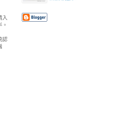
請入
半。
統認
鬚