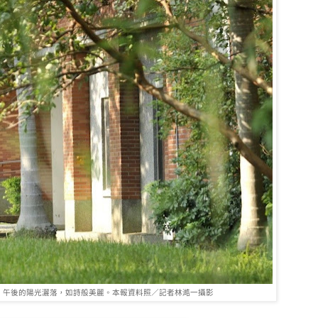
，午後的陽光灑落，如詩般美麗。本報資料照／記者林澔一攝影