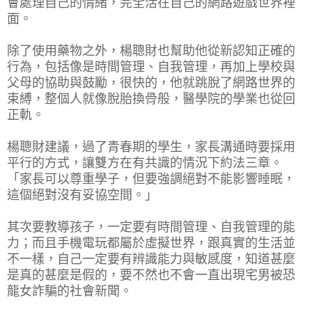
會處理自己的情緒，完全活在自己的網路遊戲世界裡
面。
除了使用藥物之外，楊聰財也幫助他從新認知正確的
行為，包括像是時間管理、自我管理，再加上學校與
父母的協助與鼓勵，很快的，他就跳脫了網路世界的
束縛，整個人就像脫胎換骨般，醫學院的學業也從回
正軌。
楊聰財建議，過了青春期的學生，家長溝通時要採用
平行的方式，讓雙方在有共識的情況下約法三章。
「家長可以尊重學子，但要強調絕對不能影響睡眠，
這個絕對沒有妥協空間。」
其次要教導孩子，一定要有時間管理、自我管理的能
力；而且手機電玩都屬於虛擬世界，跟真實的生活並
不一樣，自己一定要有辨識能力與敏感度，知道甚麼
是真的甚麼是假的，要不然也不會一直出現宅男被恐
龍女詐騙的社會新聞。