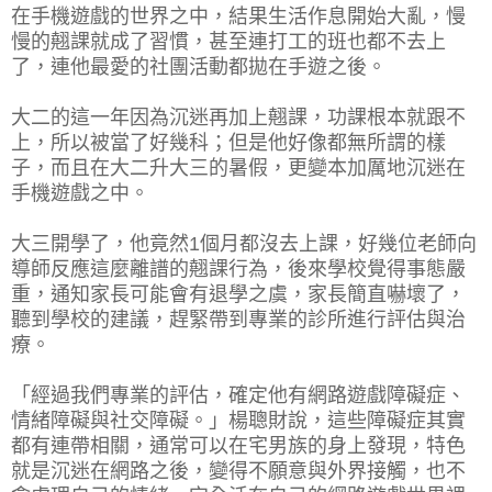
在手機遊戲的世界之中，結果生活作息開始大亂，慢
慢的翹課就成了習慣，甚至連打工的班也都不去上
了，連他最愛的社團活動都拋在手遊之後。
大二的這一年因為沉迷再加上翹課，功課根本就跟不
上，所以被當了好幾科；但是他好像都無所謂的樣
子，而且在大二升大三的暑假，更變本加厲地沉迷在
手機遊戲之中。
大三開學了，他竟然1個月都沒去上課，好幾位老師向
導師反應這麼離譜的翹課行為，後來學校覺得事態嚴
重，通知家長可能會有退學之虞，家長簡直嚇壞了，
聽到學校的建議，趕緊帶到專業的診所進行評估與治
療。
「經過我們專業的評估，確定他有網路遊戲障礙症、
情緒障礙與社交障礙。」楊聰財說，這些障礙症其實
都有連帶相關，通常可以在宅男族的身上發現，特色
就是沉迷在網路之後，變得不願意與外界接觸，也不